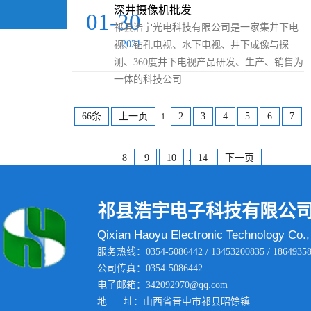
深井摄像机批发
01-30
祁县浩宇光电科技有限公司是一家集井下电
2021
视、钻孔电视、水下电视、井下成像与探
测、360度井下电视产品研发、生产、销售为
一体的科技公司
66条
上一页
2
3
4
5
6
7
1
8
9
10
14
下一页
..
祁县浩宇电子科技有限公
Qixian Haoyu Electronic Technology Co.,
服务热线：0354-5086442 / 13453200835 / 18649358
公司传真：0354-5086442
电子邮箱：342092970@qq.com
地 址：山西省晋中市祁县昭馀镇