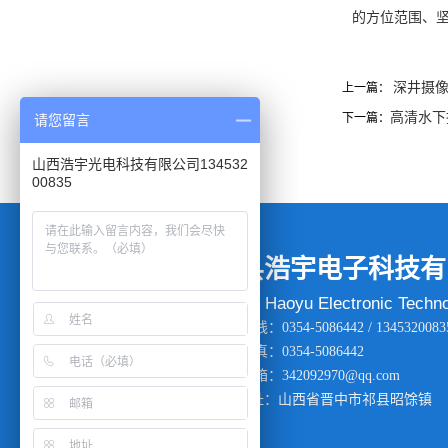
的方位范围、
深井摄
上一篇：
​高清水
下一篇：
请您留言
山西浩宇光电科技有限公司134532
00835
祁县浩宇电子科技有
Qixian Haoyu Electronic Techno
服务热线：0354-5086442 / 13453200835 
公司传真：0354-5086442
电子邮箱：342092970@qq.com
地 址：山西省晋中市祁县昭馀镇