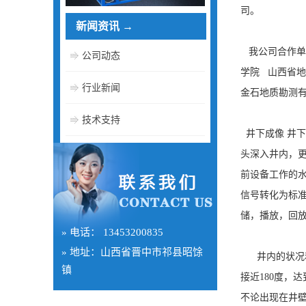
司。
新闻资讯
→
我公司合作单
公司动态
学院 山西省
行业新闻
金石地质勘测有
技术支持
井下成像 井下
头深入井内，
前设备工作的水
信号转化为标准
储，播放，回
» 电话： 13453200835
» 地址：山西省晋中市祁县昭馀
井内的状况和
镇
接近180度，
不论出现在井