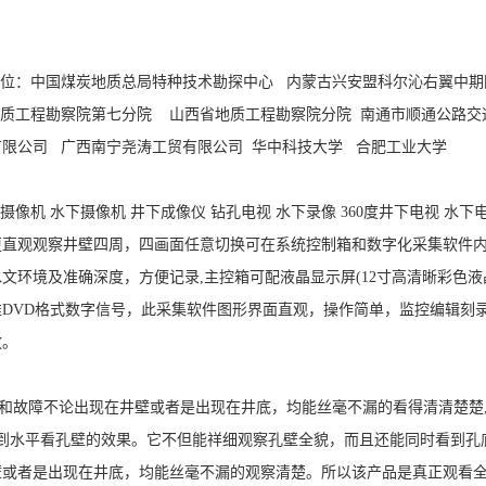
位：中国煤炭地质总局特种技术勘探中心 内蒙古兴安盟科尔沁右翼中期
地质工程勘察院第七分院 山西省地质工程勘察院分院 南通市顺通公路交
限公司 广西南宁尧涛工贸有限公司 华中科技大学 合肥工业大学
摄像机 水下摄像机 井下成像仪 钻孔电视 水下录像 360度井下电视 
更直观观察井壁四周，四画面任意切换可在系统控制箱和数字化采集软件
文环境及准确深度，方便记录,主控箱可配液晶显示屏(12寸高清晰彩色液晶
DVD格式数字信号，此采集软件图形界面直观，操作简单，监控编辑刻
放。
故障不论出现在井壁或者是出现在井底，均能丝毫不漏的看得清清楚楚,
达到水平看孔壁的效果。它不但能祥细观察孔壁全貌，而且还能同时看到
壁或者是出现在井底，均能丝毫不漏的观察清楚。所以该产品是真正观看