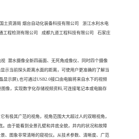
国土资源局 烟台自动化装备科技有限公司 浙江水利水电
通工程检测有限公司 成都九道工程科技有限公司 石家庄
水下电视 潜水摄像全新四画面、无死角成像仪、同时四个摄像
内显示当前探头距离水面的距离，可使用户更准确的了解当
显示屏),也可通过USB2.0接口由电脑将来自水下的视频
录图像，实现数字化存储视频资料,可连接笔记本或电脑存
它有极其广范的视角，视角范围大大超过人的双眼视角，
孔底。由于能看到全景孔壁和井底全貌，井内的状况和故障
全景、图象非常清晰的窥视仪。从技术参数、清晰度、广范