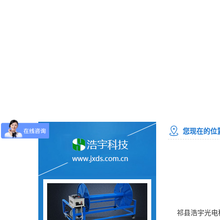
您现在的位
祁县浩宇光电